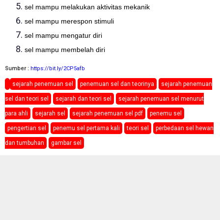
sel mampu melakukan aktivitas mekanik
sel mampu merespon stimuli
sel mampu mengatur diri
sel mampu membelah diri
Sumber :
https://bit.ly/2CP5afb
sejarah penemuan sel
penemuan sel dan teorinya
sejarah penemuan
sel dan teori sel
sejarah dan teori sel
sejarah penemuan sel menurut
para ahli
sejarah sel
sejarah penemuan sel pdf
penemu sel
pengertian sel
penemu sel pertama kali
teori sel
perbedaan sel hewan
dan tumbuhan
gambar sel