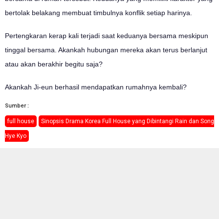
bertolak belakang membuat timbulnya konflik setiap harinya.
Pertengkaran kerap kali terjadi saat keduanya bersama meskipun
tinggal bersama. Akankah hubungan mereka akan terus berlanjut
atau akan berakhir begitu saja?
Akankah Ji-eun berhasil mendapatkan rumahnya kembali?
Sumber :
full house
Sinopsis Drama Korea Full House yang Dibintangi Rain dan Song
Hye Kyo