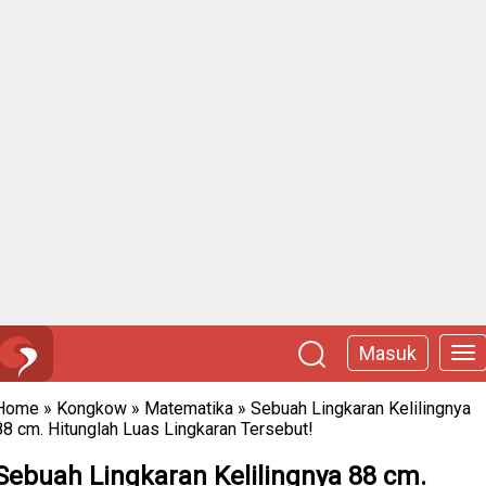
Masuk
Home
»
Kongkow
»
Matematika
»
Sebuah Lingkaran Kelilingnya
88 cm. Hitunglah Luas Lingkaran Tersebut!
Sebuah Lingkaran Kelilingnya 88 cm.