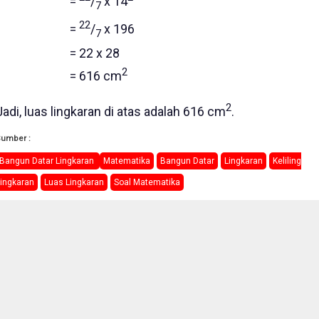
=
/
x 14
7
22
=
/
x 196
7
= 22 x 28
2
= 616 cm
2
Jadi, luas lingkaran di atas adalah 616 cm
.
Sumber :
Bangun Datar Lingkaran
Matematika
Bangun Datar
Lingkaran
Keliling
ingkaran
Luas Lingkaran
Soal Matematika