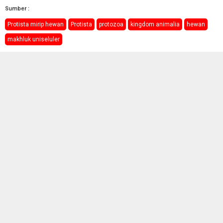
Sumber :
Protista mirip hewan
Protista
protozoa
kingdom animalia
hewan
makhluk uniseluler