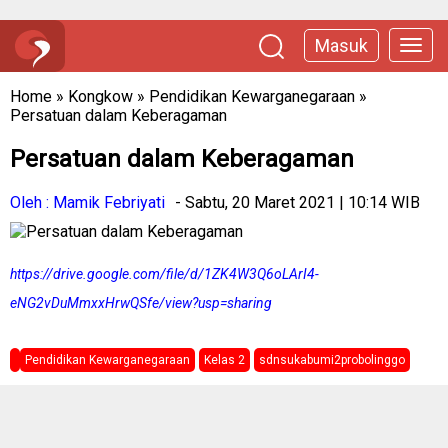
Masuk
Home
»
Kongkow
»
Pendidikan Kewarganegaraan
»
Persatuan dalam Keberagaman
Persatuan dalam Keberagaman
Oleh : Mamik Febriyati
- Sabtu, 20 Maret 2021 | 10:14 WIB
https://drive.google.com/file/d/1ZK4W3Q6oLArI4-
eNG2vDuMmxxHrwQSfe/view?usp=sharing
Pendidikan Kewarganegaraan
Kelas 2
sdnsukabumi2probolinggo