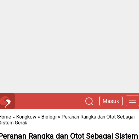
Masuk
Home
»
Kongkow
»
Biologi
»
Peranan Rangka dan Otot Sebagai
Sistem Gerak
Peranan Rangka dan Otot Sebagai Sistem