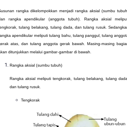
Susunan rangka dikelompokkan menjadi rangka aksial (sumbu tubuh
dan rangka apendikular (anggota tubuh). Rangka aksial meliput
tengkorak, tulang belakang, tulang dada, dan tulang rusuk. Sedangka
rangka apendikular meliputi tulang bahu, tulang panggul, tulang anggot
gerak atas, dan tulang anggota gerak bawah. Masing-masing bagia
akan ditunjukkan melalui gambar-gambar di bawah.
Rangka aksial (sumbu tubuh)
Rangka aksial meliputi tengkorak, tulang belakang, tulang dada
dan tulang rusuk.
Tengkorak