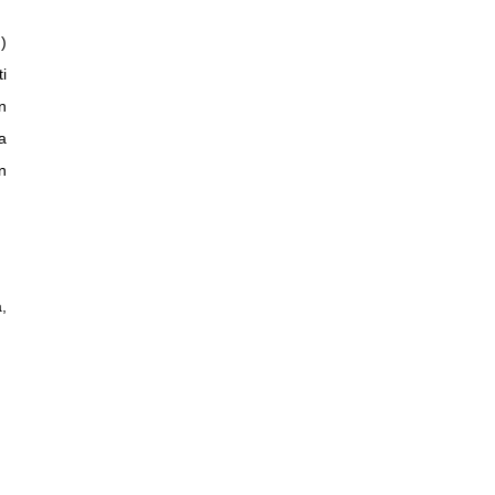
)
i
n
a
n
,