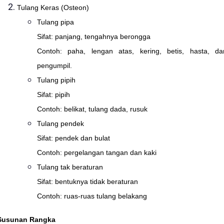
Tulang Keras (Osteon)
Tulang pipa
Sifat: panjang, tengahnya berongga
Contoh: paha, lengan atas, kering, betis, hasta, da
pengumpil.
Tulang pipih
Sifat: pipih
Contoh: belikat, tulang dada, rusuk
Tulang pendek
Sifat: pendek dan bulat
Contoh: pergelangan tangan dan kaki
Tulang tak beraturan
Sifat: bentuknya tidak beraturan
Contoh: ruas-ruas tulang belakang
Susunan Rangka