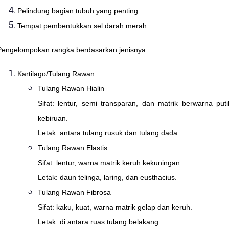
Pelindung bagian tubuh yang penting
Tempat pembentukkan sel darah merah
Pengelompokan rangka berdasarkan jenisnya:
Kartilago/Tulang Rawan
Tulang Rawan Hialin
Sifat: lentur, semi transparan, dan matrik berwarna puti
kebiruan.
Letak: antara tulang rusuk dan tulang dada.
Tulang Rawan Elastis
Sifat: lentur, warna matrik keruh kekuningan.
Letak: daun telinga, laring, dan eusthacius.
Tulang Rawan Fibrosa
Sifat: kaku, kuat, warna matrik gelap dan keruh.
Letak: di antara ruas tulang belakang.