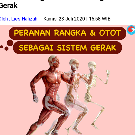
Gerak
Oleh : Lies Halizah
- Kamis, 23 Juli 2020 | 15:58 WIB