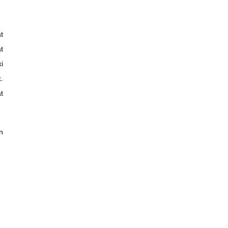
t
t
i
.
t
n