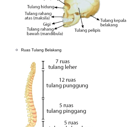
Ruas Tulang Belakang