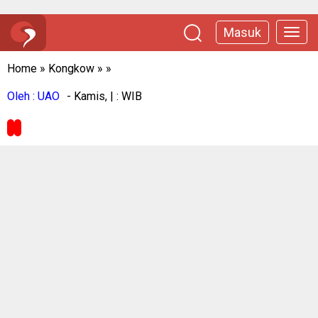
Masuk
Home
»
Kongkow
»
»
Oleh : UAO
- Kamis, | : WIB