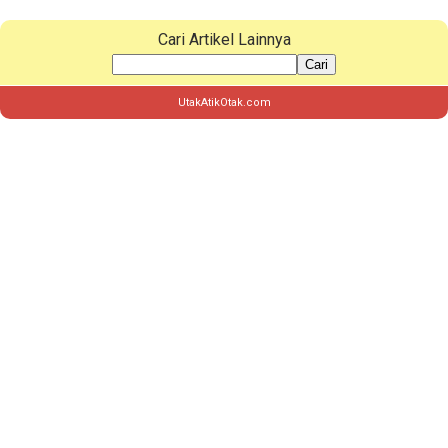
Cari Artikel Lainnya
Cari
UtakAtikOtak.com