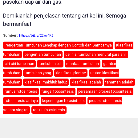
pasokan uap air dan gas.
Demikianlah penjelasan tentang artikel ini, Semoga
bermanfaat.
Sumber :
https://bit.ly/2Evw4K5
Pengertian Tumbuhan Lengkap dengan Contoh dan Gambarnya
Klasifikasi
tumbuhan
pengertian tumbuhan
definisi tumbuhan menurut para ahli
ciri-ciri tumbuhan
tumbuhan pdf
manfaat tumbuhan
gambar
tumbuhan
tumbuhan yang
klasifikasi plantae
urutan klasifikasi
tumbuhan
klasifikasi makhluk hidup
klasifikasi adalah
tanaman adalah
rumus fotosintesis
fungsi fotosintesis
persamaan proses fotosintesis
fotosintesis artinya
kepentingan fotosintesis
proses fotosintesis
secara singkat
reaksi fotosintesis