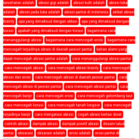
kesehatan adalah
abrasi gigi adalah
abrasi kulit adalah
abrasi luka
adalah
abrasi pada luka adalah
abrasi pantai di indonesia
akibat abrasi
brainly
apa yang dimaksud dengan ablasi
apa yang dimaksud dengan
korasi
apakah yang dimaksud dengan korasi
bagaimana cara
menanggulangi abrasi
bagaimana cara mencegah erosi
bagaimana cara
mencegah terjadinya abrasi di daerah pesisir pantai
bahan alami yang
dapat mencegah abrasi pantai adalah
cara menanggulangi abrasi pantai
cara mencegah abrasi
cara mencegah abrasi brainly
cara mencegah
abrasi dan erosi
cara mencegah abrasi di daerah pesisir pantai
cara
mencegah abrasi di pesisir pantai
cara mencegah abrasi pantai
cara
mencegah banjir
cara mencegah erosi
cara mencegah gelombang laut
cara mencegah korasi
cara mencegah tanah longsor
cara mencegah
terjadinya banjir
cara mengatasi abrasi
cegah abrasi kertas diset
contoh abrasi
dampak abrasi
dampak positif abrasi
desain talud
pantai
eksarasi
eksarasi adalah
erosi adalah
erosi pantai di