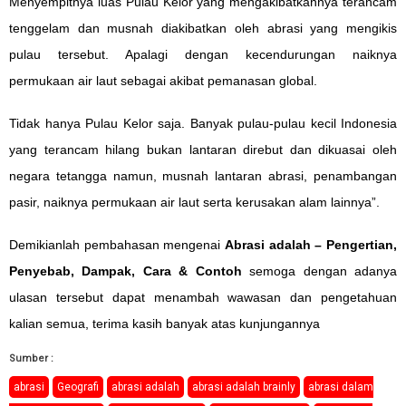
Menyempitnya luas Pulau Kelor yang mengakibatkannya terancam
tenggelam dan musnah diakibatkan oleh abrasi yang mengikis
pulau tersebut. Apalagi dengan kecendurungan naiknya
permukaan air laut sebagai akibat pemanasan global.
Tidak hanya Pulau Kelor saja. Banyak pulau-pulau kecil Indonesia
yang terancam hilang bukan lantaran direbut dan dikuasai oleh
negara tetangga namun, musnah lantaran abrasi, penambangan
pasir, naiknya permukaan air laut serta kerusakan alam lainnya”.
Demikianlah pembahasan mengenai
Abrasi adalah – Pengertian,
Penyebab, Dampak, Cara & Contoh
semoga dengan adanya
ulasan tersebut dapat menambah wawasan dan pengetahuan
kalian semua, terima kasih banyak atas kunjungannya
Sumber :
abrasi
Geografi
abrasi adalah
abrasi adalah brainly
abrasi dalam