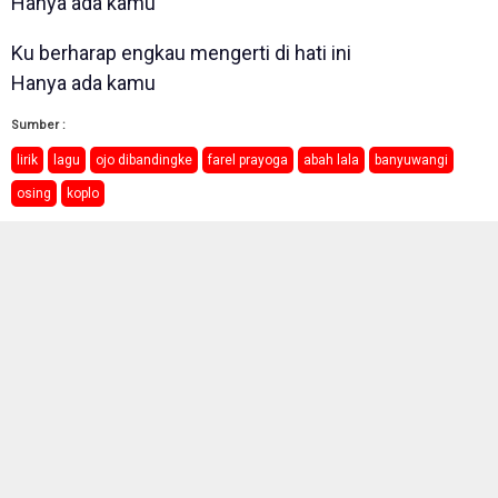
Hanya ada kamu
Ku berharap engkau mengerti di hati ini
Hanya ada kamu
Sumber :
lirik
lagu
ojo dibandingke
farel prayoga
abah lala
banyuwangi
osing
koplo