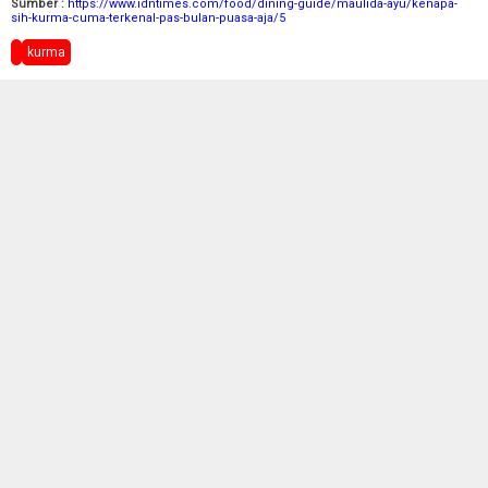
Sumber :
https://www.idntimes.com/food/dining-guide/maulida-ayu/kenapa-
sih-kurma-cuma-terkenal-pas-bulan-puasa-aja/5
kurma