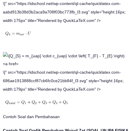
\]" src="https://idschool.net/wp-content/ql-cache/quicklatex.com-
aabd913b38d3b2aca9a708f03bc773fb_l3.svg" style="height:16px;
width:175px" title="Rendered by QuickLaTeX.com" />
\]" src="https://idschool.net/wp-content/ql-cache/quicklatex.com-
686ae1913888ccf87cb6fc0ce21bb84f_l3.svg" style="height:16px;
width:179px" title="Rendered by QuickLaTeX.com" />
Contoh Soal dan Pembahasan
Contoh Soal Grafik Perubahan Wujud Zat (SOAL UN IPA FISIKA