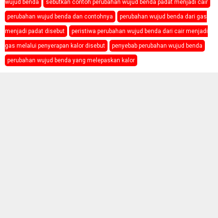
wujud benda
sebutkan contoh perubahan wujud benda padat menjadi cair
perubahan wujud benda dan contohnya
perubahan wujud benda dari gas
menjadi padat disebut
peristiwa perubahan wujud benda dari cair menjadi
gas melalui penyerapan kalor disebut
penyebab perubahan wujud benda
perubahan wujud benda yang melepaskan kalor