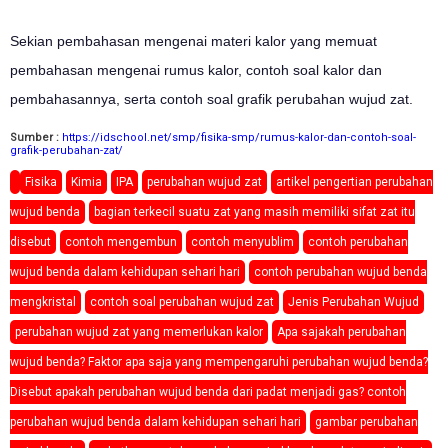
Sekian pembahasan mengenai materi kalor yang memuat
pembahasan mengenai rumus kalor, contoh soal kalor dan
pembahasannya, serta contoh soal grafik perubahan wujud zat.
Sumber :
https://idschool.net/smp/fisika-smp/rumus-kalor-dan-contoh-soal-
grafik-perubahan-zat/
Fisika
Kimia
IPA
perubahan wujud zat
artikel pengertian perubahan
wujud benda
bagian terkecil suatu zat yang masih memiliki sifat zat itu
disebut
contoh mengembun
contoh menyublim
contoh perubahan
wujud benda dalam kehidupan sehari hari
contoh perubahan wujud benda
mengkristal
contoh soal perubahan wujud zat
Jenis Perubahan Wujud
perubahan wujud zat yang memerlukan kalor
Apa sajakah perubahan
wujud benda? Faktor apa saja yang mempengaruhi perubahan wujud benda?
Disebut apakah perubahan wujud benda dari padat menjadi gas? contoh
perubahan wujud benda dalam kehidupan sehari hari
gambar perubahan