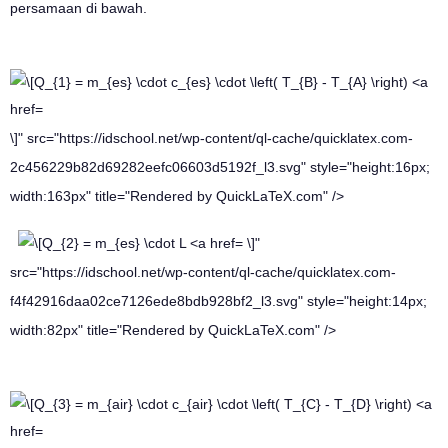
persamaan di bawah.
\]" src="https://idschool.net/wp-content/ql-cache/quicklatex.com-
2c456229b82d69282eefc06603d5192f_l3.svg" style="height:16px;
width:163px" title="Rendered by QuickLaTeX.com" />
\]"
src="https://idschool.net/wp-content/ql-cache/quicklatex.com-
f4f42916daa02ce7126ede8bdb928bf2_l3.svg" style="height:14px;
width:82px" title="Rendered by QuickLaTeX.com" />