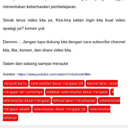
menentukan keberhasilan pembelajaran.
Simak terus video kita ya. Kira-kira kalian ingin kita buat video
apalagi ya? komen yuk
Dannnn.... Jangan lupa dukung kita dengan cara subscribe channel
kita, like, komen, dan share video kita.
Salam dari sabang sampai merauke
Sumber :
https://www.youtube.com/watch?v=Ku0-sokl9Mo
tahukah kamu
keterampilan dasar mengajar pdf
keterampilan dasar
mengajar dan contohnya
makalah keterampilan dasar mengajar
9
keterampilan dasar mengajar
keterampilan menjelaskan
keterampilan
mengajar adalah
keterampilan dasar mengajar ppt
keterampilan
bertanya