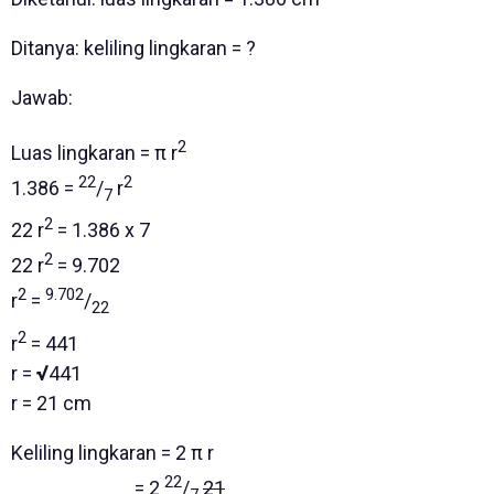
Ditanya: keliling lingkaran = ?
Jawab:
2
Luas lingkaran = π r
22
2
1.386 =
/
r
7
2
22 r
= 1.386 x 7
2
22 r
= 9.702
2
9.702
r
=
/
22
2
r
= 441
r =
√
441
r = 21 cm
Keliling lingkaran = 2 π r
22
= 2
/
21