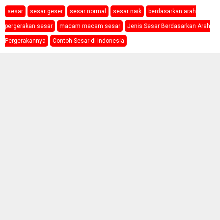
sesar
sesar geser
sesar normal
sesar naik
berdasarkan arah
pergerakan sesar
macam macam sesar
Jenis Sesar Berdasarkan Arah
Pergerakannya
Contoh Sesar di Indonesia