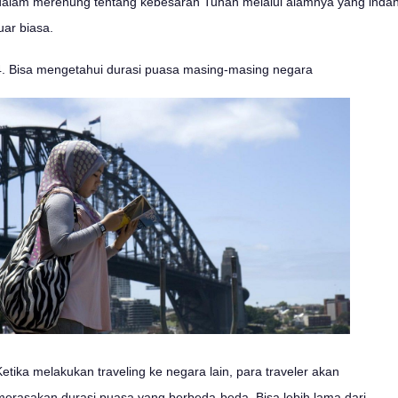
dalam merenung tentang kebesaran Tuhan melalui alamnya yang inda
uar biasa.
4. Bisa mengetahui durasi puasa masing-masing negara
Ketika melakukan traveling ke negara lain, para traveler akan
merasakan durasi puasa yang berbeda-beda. Bisa lebih lama dari