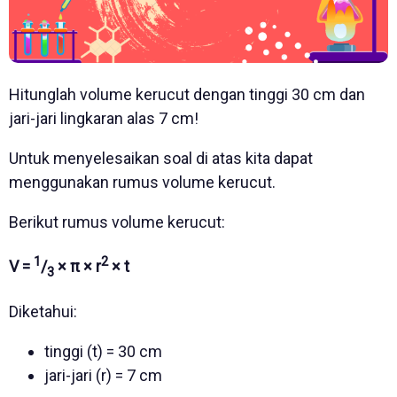
Hitunglah volume kerucut dengan tinggi 30 cm dan
jari-jari lingkaran alas 7 cm!
Untuk menyelesaikan soal di atas kita dapat
menggunakan rumus volume kerucut.
Berikut rumus volume kerucut:
1
2
V =
/
× π × r
× t
3
Diketahui:
tinggi (t) = 30 cm
jari-jari (r) = 7 cm