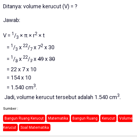
Ditanya: volume kerucut (V) = ?
Jawab:
1
2
V =
/
× π × r
× t
3
1
22
2
=
/
x
/
x 7
x 30
3
7
1
22
=
/
x
/
x
49
x
30
3
7
= 22 x 7 x 10
= 154 x 10
3
= 1.540 cm
.
3
Jadi, volume kerucut tersebut adalah 1.540 cm
.
Sumber :
Bangun Ruang Kerucut
Matematika
Bangun Ruang
Kerucut
Volume
Kerucut
Soal Matematika