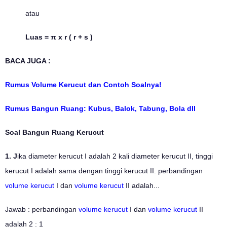
atau
Luas = π x r ( r + s )
BACA JUGA :
Rumus Volume Kerucut dan Contoh Soalnya!
Rumus Bangun Ruang: Kubus, Balok, Tabung, Bola dll
Soal Bangun Ruang Kerucut
1. J
ika diameter kerucut I adalah 2 kali diameter kerucut II, tinggi
kerucut I adalah sama dengan tinggi kerucut II. perbandingan
volume kerucut
I dan
volume kerucut
II adalah...
Jawab : perbandingan
volume kerucut
I dan
volume kerucut
II
adalah 2 : 1