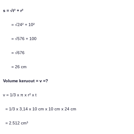
s = √t² + r²
= √24² + 10²
= √576 + 100
= √676
= 26 cm
Volume kerucut = v =?
v = 1/3 x π x r² x t
= 1/3 x 3,14 x 10 cm x 10 cm x 24 cm
= 2.512 cm³