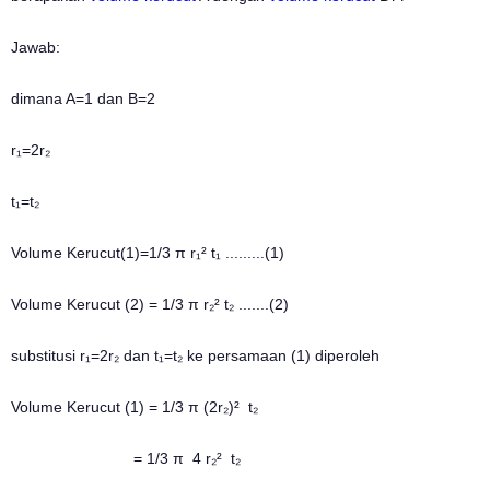
Jawab:
dimana A=1 dan B=2
r₁=2r₂
t₁=t₂
Volume Kerucut(1)=1/3 π r₁² t₁ .........(1)
Volume Kerucut (2) = 1/3 π r₂² t₂ .......(2)
substitusi r₁=2r₂ dan t₁=t₂ ke persamaan (1) diperoleh
Volume Kerucut (1) = 1/3 π (2r₂)² t₂
= 1/3 π 4 r₂² t₂