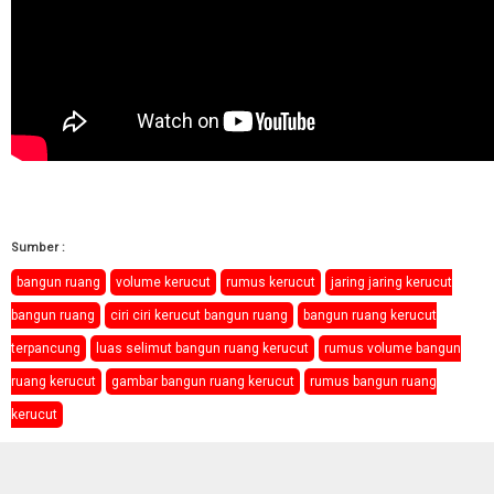
Sumber :
bangun ruang
volume kerucut
rumus kerucut
jaring jaring kerucut
bangun ruang
ciri ciri kerucut bangun ruang
bangun ruang kerucut
terpancung
luas selimut bangun ruang kerucut
rumus volume bangun
ruang kerucut
gambar bangun ruang kerucut
rumus bangun ruang
kerucut