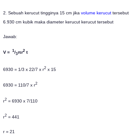
2. Sebuah kerucut tingginya 15 cm jika
volume kerucut
tersebut
6.930 cm kubik maka diameter kerucut kerucut tersebut
Jawab:
1
2
V =
/
πr
t
3
2
6930 = 1/3 x 22/7 x
r
x 15
2
6930 = 110/7 x r
2
r
= 6930 x 7/110
2
r
= 441
r = 21