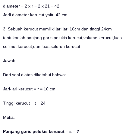
diameter = 2 x r = 2 x 21 = 42
Jadi diameter kerucut yaitu 42 cm
3. Sebuah kerucut memiliki jari jari 10cm dan tinggi 24cm
tentukanlah:panjang garis pelukis kerucut,volume kerucut,luas
selimut kerucut,dan luas seluruh kerucut
Jawab:
Dari soal diatas diketahui bahwa:
Jari-jari kerucut = r = 10 cm
Tinggi kerucut = t = 24
Maka,
Panjang garis pelukis kerucut = s = ?