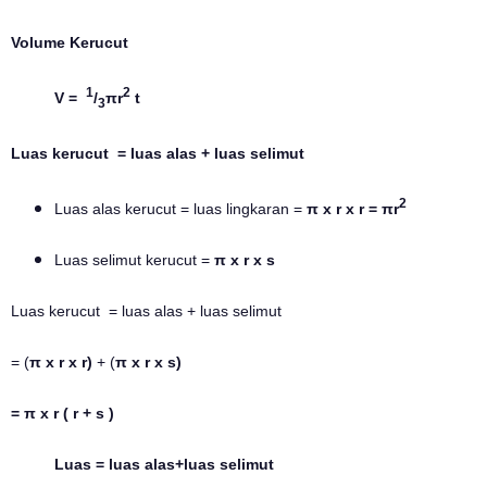
Volume Kerucut
1
2
V =
/
πr
t
3
Luas kerucut = luas alas + luas selimut
2
Luas alas kerucut = luas lingkaran =
π x r x r =
π
r
Luas selimut kerucut =
π x r x s
Luas kerucut = luas alas + luas selimut
= (
π x r x r)
+ (
π x r x s)
= π x r ( r + s )
Luas = luas alas+luas selimut