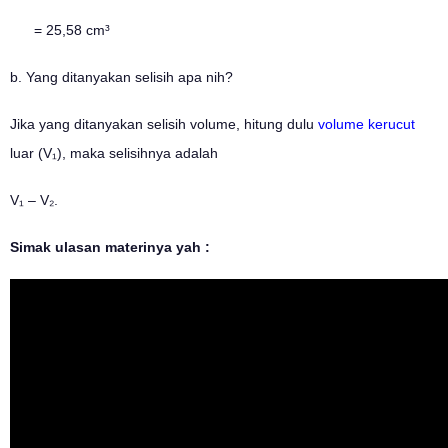
= 25,58 cm³
b. Yang ditanyakan selisih apa nih?
Jika yang ditanyakan selisih volume, hitung dulu
volume kerucut
luar (V₁), maka selisihnya adalah
V₁ – V₂.
Simak ulasan materinya yah :