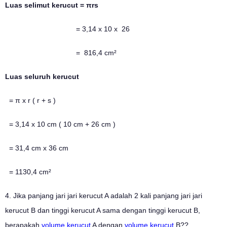
Luas selimut kerucut = πrs
= 3,14 x 10 x 26
= 816,4 cm²
Luas seluruh kerucut
= π x r ( r + s )
= 3,14 x 10 cm ( 10 cm + 26 cm )
= 31,4 cm x 36 cm
= 1130,4 cm²
4. Jika panjang jari jari kerucut A adalah 2 kali panjang jari jari
kerucut B dan tinggi kerucut A sama dengan tinggi kerucut B,
berapakah
volume kerucut
A dengan
volume kerucut
B??