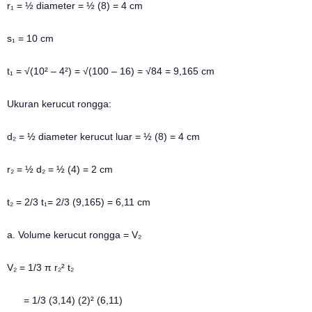
r₁ = ½ diameter = ½ (8) = 4 cm
s₁ = 10 cm
t₁ = √(10² – 4²) = √(100 – 16) = √84 = 9,165 cm
Ukuran kerucut rongga:
d₂ = ½ diameter kerucut luar = ½ (8) = 4 cm
r₂ = ½ d₂ = ½ (4) = 2 cm
t₂ = 2/3 t₁= 2/3 (9,165) = 6,11 cm
a. Volume kerucut rongga = V₂
V₂ = 1/3 π r₂² t₂
= 1/3 (3,14) (2)² (6,11)