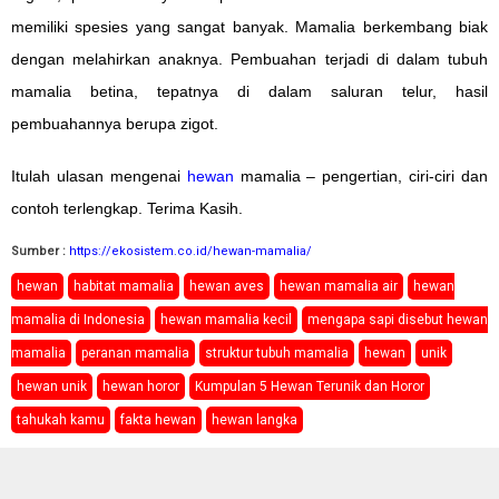
memiliki spesies yang sangat banyak. Mamalia berkembang biak
dengan melahirkan anaknya. Pembuahan terjadi di dalam tubuh
mamalia betina, tepatnya di dalam saluran telur, hasil
pembuahannya berupa zigot.
Itulah ulasan mengenai
hewan
mamalia – pengertian, ciri-ciri dan
contoh terlengkap. Terima Kasih.
Sumber :
https://ekosistem.co.id/hewan-mamalia/
hewan
habitat mamalia
hewan aves
hewan mamalia air
hewan
mamalia di Indonesia
hewan mamalia kecil
mengapa sapi disebut hewan
mamalia
peranan mamalia
struktur tubuh mamalia
hewan
unik
hewan unik
hewan horor
Kumpulan 5 Hewan Terunik dan Horor
tahukah kamu
fakta hewan
hewan langka