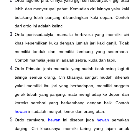
Ordo lagomorpha, cirinya yaitu gigi seri sebanyak 4 gigi atau
lebih dan menyerupai pahat. Kemudian ciri lainnya yaitu kaki
belakang lebih panjang dibandingkan kaki depan. Contoh
dari ordo ini adalah kelinci.
Ordo perissodactyla, mamalia herbivora yang memiliki ciri
khas kepemilikan kuku dengan jumlah jari kaki ganjil. Tidak
memiliki tanduk dan memiliki lambung yang sederhana.
Contoh mamalia jenis ini adalah zebra, kuda dan tapir.
Ordo Primata, jenis mamalia yang sudah tidak asing lagi di
telinga semua orang. Ciri khasnya sangat mudah dikenali
yakni memiliki ibu jari yang berhadapan, memiliki anggota
gerak tubuh yang panjang, mata menghadap ke depan dan
korteks serebral yang berkembang dengan baik. Contoh
hewan
ini adalah monyet, lemur dan orang utan.
Ordo carnivora,
hewan
ini disebut juga
hewan
pemakan
daging. Ciri khususnya memilki taring yang tajam untuk