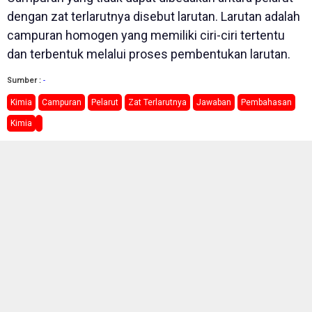
dengan zat terlarutnya disebut larutan. Larutan adalah
campuran homogen yang memiliki ciri-ciri tertentu
dan terbentuk melalui proses pembentukan larutan.
Sumber :
-
Kimia
Campuran
Pelarut
Zat Terlarutnya
Jawaban
Pembahasan
Kimia