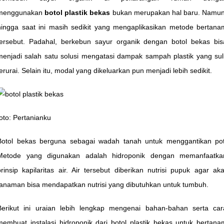
menggunakan
botol plastik bekas
bukan merupakan hal baru. Namun
hingga saat ini masih sedikit yang mengaplikasikan metode bertana
tersebut. Padahal, berkebun sayur organik dengan botol bekas bis
menjadi salah satu solusi mengatasi dampak sampah plastik yang suli
terurai. Selain itu, modal yang dikeluarkan pun menjadi lebih sedikit.
foto: Pertanianku
Botol bekas berguna sebagai wadah tanah untuk menggantikan pot
Metode yang digunakan adalah hidroponik dengan memanfaatka
prinsip kapilaritas air. Air tersebut diberikan nutrisi pupuk agar aka
tanaman bisa mendapatkan nutrisi yang dibutuhkan untuk tumbuh.
Berikut ini uraian lebih lengkap mengenai bahan-bahan serta car
membuat instalasi hidroponik dari botol plastik bekas untuk bertana