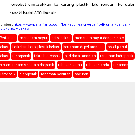
tersebut dimasukkan ke karung plastik, lalu rendam ke dala
tangki berisi 800 liter air.
Sumber :
https://www.pertanianku.com/berkebun-sayur-organik-di-rumah-dengan-
otol-plastik-bekas/
Pertanian
menanam sayur
botol bekas
menanam sayur dengan botol
bekas
berkebun botol plastik bekas
bertanam di pekarangan
botol plastik
bekas
Hidroponik
fakta hidroponik
budidaya tanaman
tanaman hidroponik
sistem tanam secara hidroponik
tahukah kamu
tahukah anda
tanaman
idroponik
hidroponik
tanaman sayuran
sayuran