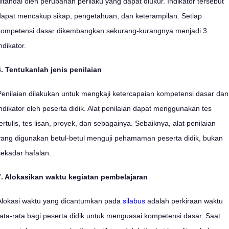
ditandai oleh perubahan perilaku yang dapat diukur. Indikator tersebut
dapat mencakup sikap, pengetahuan, dan keterampilan. Setiap
kompetensi dasar dikembangkan sekurang-kurangnya menjadi 3
indikator.
6. Tentukanlah jenis penilaian
Penilaian dilakukan untuk mengkaji ketercapaian kompetensi dasar dan
indikator oleh peserta didik. Alat penilaian dapat menggunakan tes
tertulis, tes lisan, proyek, dan sebagainya. Sebaiknya, alat penilaian
yang digunakan betul-betul menguji pehamaman peserta didik, bukan
sekadar hafalan.
7. Alokasikan waktu kegiatan pembelajaran
Alokasi waktu yang dicantumkan pada
silabus
adalah perkiraan waktu
rata-rata bagi peserta didik untuk menguasai kompetensi dasar. Saat