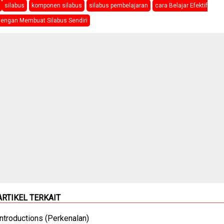
silabus
komponen silabus
silabus pembelajaran
cara Belajar Efektif
dengan Membuat Silabus Sendiri
ARTIKEL TERKAIT
Introductions (Perkenalan)