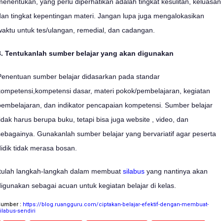
menentukan, yang perlu diperhatikan adalah tingkat kesulitan, keluasan
dan tingkat kepentingan materi. Jangan lupa juga mengalokasikan
waktu untuk tes/ulangan, remedial, dan cadangan.
8. Tentukanlah sumber belajar yang akan digunakan
Penentuan sumber belajar didasarkan pada standar
kompetensi,kompetensi dasar, materi pokok/pembelajaran, kegiatan
pembelajaran, dan indikator pencapaian kompetensi. Sumber belajar
tidak harus berupa buku, tetapi bisa juga website , video, dan
sebagainya. Gunakanlah sumber belajar yang bervariatif agar peserta
didik tidak merasa bosan.
Itulah langkah-langkah dalam membuat
silabus
yang nantinya akan
digunakan sebagai acuan untuk kegiatan belajar di kelas.
Sumber :
https://blog.ruangguru.com/ciptakan-belajar-efektif-dengan-membuat-
ilabus-sendiri