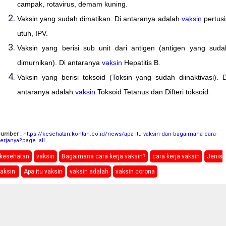
campak, rotavirus, demam kuning.
Vaksin yang sudah dimatikan. Di antaranya adalah
vaksin
pertusi
utuh, IPV.
Vaksin yang berisi sub unit dari antigen (antigen yang suda
dimurnikan). Di antaranya
vaksin
Hepatitis B.
Vaksin yang berisi toksoid (Toksin yang sudah diinaktivasi). D
antaranya adalah
vaksin
Toksoid Tetanus dan Difteri toksoid.
Sumber :
https://kesehatan.kontan.co.id/news/apa-itu-vaksin-dan-bagaimana-cara-
erjanya?page=all
kesehatan
vaksin
Bagaimana cara kerja vaksin?
cara kerja vaksin
Jenis
vaksin
Apa itu vaksin
vaksin adalah
vaksin corona