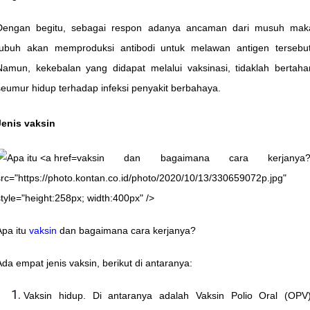
Dengan begitu, sebagai respon adanya ancaman dari musuh mak
tubuh akan memproduksi antibodi untuk melawan antigen tersebut
Namun, kekebalan yang didapat melalui vaksinasi, tidaklah bertaha
seumur hidup terhadap infeksi penyakit berbahaya.
Jenis vaksin
vaksin dan bagaimana cara kerjanya?
src="https://photo.kontan.co.id/photo/2020/10/13/330659072p.jpg"
style="height:258px; width:400px" />
Apa itu
vaksin
dan bagaimana cara kerjanya?
Ada empat jenis vaksin, berikut di antaranya:
Vaksin hidup. Di antaranya adalah Vaksin Polio Oral (OPV)