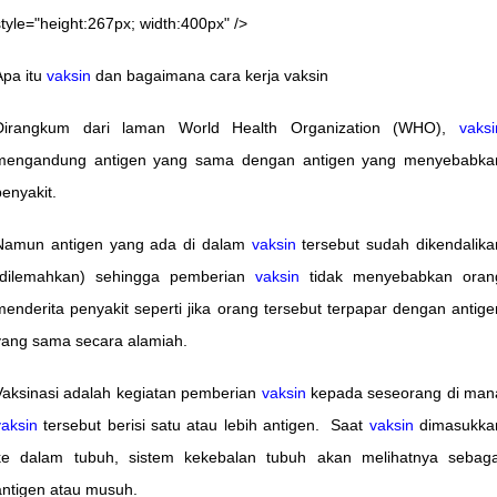
style="height:267px; width:400px" />
Apa itu
vaksin
dan bagaimana cara kerja vaksin
Dirangkum dari laman World Health Organization (WHO),
vaksi
mengandung antigen yang sama dengan antigen yang menyebabka
penyakit.
Namun antigen yang ada di dalam
vaksin
tersebut sudah dikendalika
(dilemahkan) sehingga pemberian
vaksin
tidak menyebabkan oran
menderita penyakit seperti jika orang tersebut terpapar dengan antige
yang sama secara alamiah.
Vaksinasi adalah kegiatan pemberian
vaksin
kepada seseorang di man
vaksin
tersebut berisi satu atau lebih antigen. Saat
vaksin
dimasukka
ke dalam tubuh, sistem kekebalan tubuh akan melihatnya sebaga
antigen atau musuh.