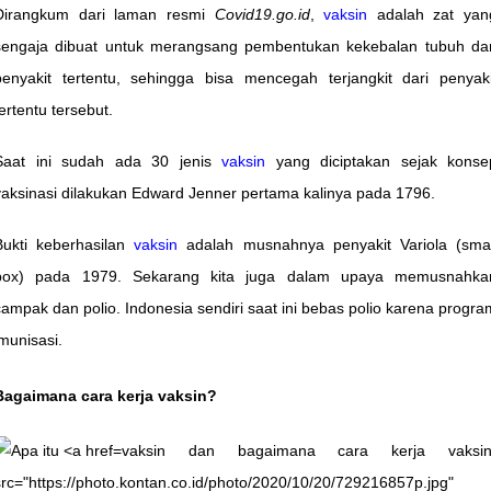
Dirangkum dari laman resmi
Covid19.go.id
,
vaksin
adalah zat yan
sengaja dibuat untuk merangsang pembentukan kekebalan tubuh dar
penyakit tertentu, sehingga bisa mencegah terjangkit dari penyaki
tertentu tersebut.
Saat ini sudah ada 30 jenis
vaksin
yang diciptakan sejak konse
vaksinasi dilakukan Edward Jenner pertama kalinya pada 1796.
Bukti keberhasilan
vaksin
adalah musnahnya penyakit Variola (smal
pox) pada 1979. Sekarang kita juga dalam upaya memusnahka
campak dan polio. Indonesia sendiri saat ini bebas polio karena progra
imunisasi.
Bagaimana cara kerja vaksin?
vaksin dan bagaimana cara kerja vaksin
src="https://photo.kontan.co.id/photo/2020/10/20/729216857p.jpg"