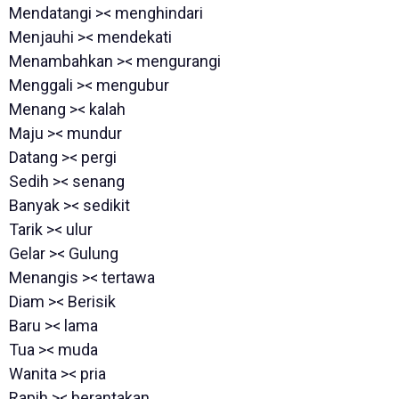
Mendatangi >< menghindari
Menjauhi >< mendekati
Menambahkan >< mengurangi
Menggali >< mengubur
Menang >< kalah
Maju >< mundur
Datang >< pergi
Sedih >< senang
Banyak >< sedikit
Tarik >< ulur
Gelar >< Gulung
Menangis >< tertawa
Diam >< Berisik
Baru >< lama
Tua >< muda
Wanita >< pria
Rapih >< berantakan