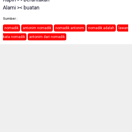
Alami >< buatan
Sumber :
nomadik
antonim nomadik
nomadik antonim
nomadik adalah
lawan
kata nomadik
antonim dari nomadik