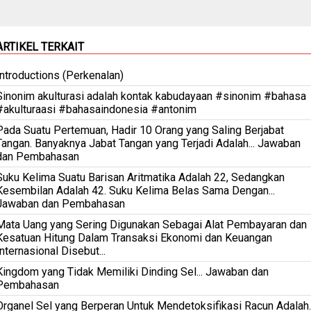
ARTIKEL TERKAIT
Introductions (Perkenalan)
Sinonim akulturasi adalah kontak kabudayaan #sinonim #bahasa
#akulturaasi #bahasaindonesia #antonim
Pada Suatu Pertemuan, Hadir 10 Orang yang Saling Berjabat
Tangan. Banyaknya Jabat Tangan yang Terjadi Adalah... Jawaban
dan Pembahasan
Suku Kelima Suatu Barisan Aritmatika Adalah 22, Sedangkan
Kesembilan Adalah 42. Suku Kelima Belas Sama Dengan...
Jawaban dan Pembahasan
Mata Uang yang Sering Digunakan Sebagai Alat Pembayaran dan
Kesatuan Hitung Dalam Transaksi Ekonomi dan Keuangan
Internasional Disebut...
Kingdom yang Tidak Memiliki Dinding Sel... Jawaban dan
Pembahasan
Organel Sel yang Berperan Untuk Mendetoksifikasi Racun Adalah..