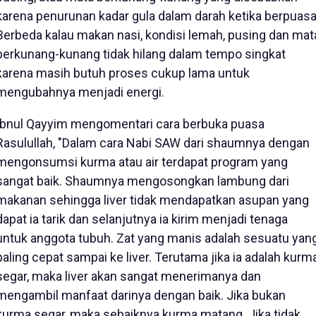
karena penurunan kadar gula dalam darah ketika berpuasa
Berbeda kalau makan nasi, kondisi lemah, pusing dan mat
berkunang-kunang tidak hilang dalam tempo singkat
karena masih butuh proses cukup lama untuk
mengubahnya menjadi energi.
Ibnul Qayyim mengomentari cara berbuka puasa
Rasulullah, "Dalam cara Nabi SAW dari shaumnya dengan
mengonsumsi kurma atau air terdapat program yang
sangat baik. Shaumnya mengosongkan lambung dari
makanan sehingga liver tidak mendapatkan asupan yang
dapat ia tarik dan selanjutnya ia kirim menjadi tenaga
untuk anggota tubuh. Zat yang manis adalah sesuatu yan
paling cepat sampai ke liver. Terutama jika ia adalah kurm
segar, maka liver akan sangat menerimanya dan
mengambil manfaat darinya dengan baik. Jika bukan
kurma segar, maka sebaiknya kurma matang. Jika tidak