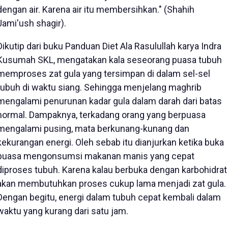
dengan air. Karena air itu membersihkan." (Shahih
Jami'ush shagir).
Dikutip dari buku Panduan Diet Ala Rasulullah karya Indra
Kusumah SKL, mengatakan kala seseorang puasa tubuh
memproses zat gula yang tersimpan di dalam sel-sel
tubuh di waktu siang. Sehingga menjelang maghrib
mengalami penurunan kadar gula dalam darah dari batas
normal. Dampaknya, terkadang orang yang berpuasa
mengalami pusing, mata berkunang-kunang dan
kekurangan energi. Oleh sebab itu dianjurkan ketika buka
puasa mengonsumsi makanan manis yang cepat
diproses tubuh. Karena kalau berbuka dengan karbohidrat
akan membutuhkan proses cukup lama menjadi zat gula.
Dengan begitu, energi dalam tubuh cepat kembali dalam
waktu yang kurang dari satu jam.