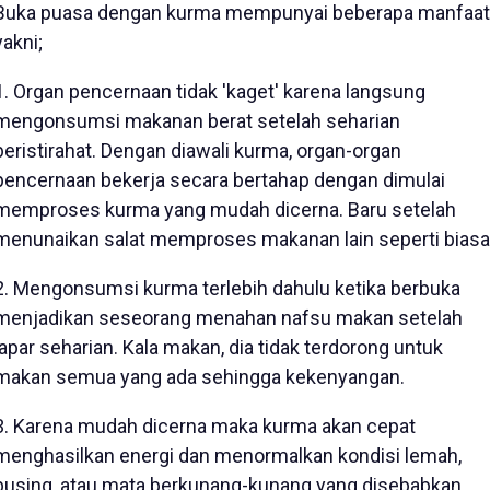
Buka puasa dengan kurma mempunyai beberapa manfaat
yakni;
1. Organ pencernaan tidak 'kaget' karena langsung
mengonsumsi makanan berat setelah seharian
beristirahat. Dengan diawali kurma, organ-organ
pencernaan bekerja secara bertahap dengan dimulai
memproses kurma yang mudah dicerna. Baru setelah
menunaikan salat memproses makanan lain seperti biasa
2. Mengonsumsi kurma terlebih dahulu ketika berbuka
menjadikan seseorang menahan nafsu makan setelah
lapar seharian. Kala makan, dia tidak terdorong untuk
makan semua yang ada sehingga kekenyangan.
3. Karena mudah dicerna maka kurma akan cepat
menghasilkan energi dan menormalkan kondisi lemah,
pusing, atau mata berkunang-kunang yang disebabkan