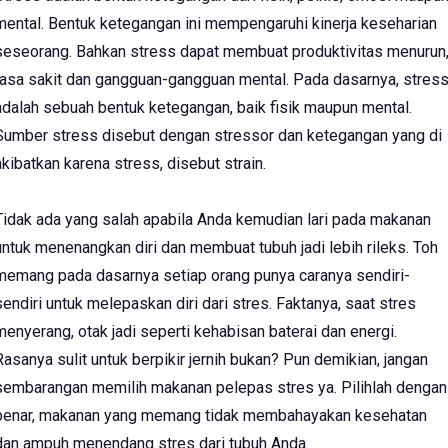
mental. Bentuk ketegangan ini mempengaruhi kinerja keseharian
seseorang. Bahkan stress dapat membuat produktivitas menurun
rasa sakit dan gangguan-gangguan mental. Pada dasarnya, stres
adalah sebuah bentuk ketegangan, baik fisik maupun mental.
Sumber stress disebut dengan stressor dan ketegangan yang di
akibatkan karena stress, disebut strain.
Tidak ada yang salah apabila Anda kemudian lari pada makanan
untuk menenangkan diri dan membuat tubuh jadi lebih rileks. Toh
memang pada dasarnya setiap orang punya caranya sendiri-
sendiri untuk melepaskan diri dari stres. Faktanya, saat stres
menyerang, otak jadi seperti kehabisan baterai dan energi.
Rasanya sulit untuk berpikir jernih bukan? Pun demikian, jangan
sembarangan memilih makanan pelepas stres ya. Pilihlah dengan
benar, makanan yang memang tidak membahayakan kesehatan
dan ampuh menendang stres dari tubuh Anda.