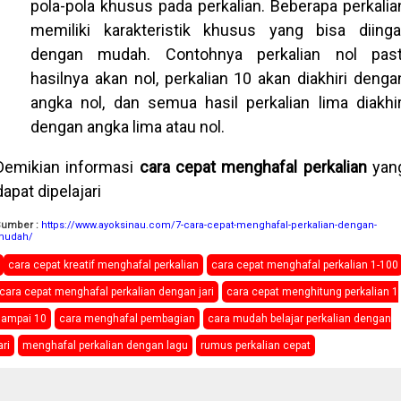
pola-pola khusus pada perkalian. Beberapa perkalia
memiliki karakteristik khusus yang bisa diinga
dengan mudah. Contohnya perkalian nol past
hasilnya akan nol, perkalian 10 akan diakhiri denga
angka nol, dan semua hasil perkalian lima diakhir
dengan angka lima atau nol.
Demikian informasi
cara cepat menghafal perkalian
yan
dapat dipelajari
Sumber :
https://www.ayoksinau.com/7-cara-cepat-menghafal-perkalian-dengan-
mudah/
cara cepat kreatif menghafal perkalian
cara cepat menghafal perkalian 1-100
cara cepat menghafal perkalian dengan jari
cara cepat menghitung perkalian 1
sampai 10
cara menghafal pembagian
cara mudah belajar perkalian dengan
ari
menghafal perkalian dengan lagu
rumus perkalian cepat