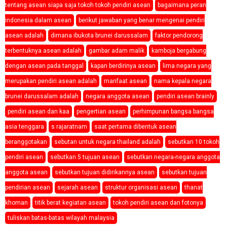
tentang asean siapa saja tokoh tokoh pendiri asean
bagaimana peran
indonesia dalam asean
berikut jawaban yang benar mengenai pendiri
asean adalah
dimana ibukota brunei darussalam
faktor pendorong
terbentuknya asean adalah
gambar adam malik
kamboja bergabung
dengan asean pada tanggal
kapan berdirinya asean
lima negara yang
merupakan pendiri asean adalah
manfaat asean
nama kepala negara
brunei darussalam adalah
negara anggota asean
pendiri asean brainly
pendiri asean dan kaa
pengertian asean
perhimpunan bangsa bangsa
asia tenggara
s rajaratnam
saat pertama dibentuk asean
beranggotakan
sebutan untuk negara thailand adalah
sebutkan 10 tokoh
pendiri asean
sebutkan 5 tujuan asean
sebutkan negara-negara anggota
anggota asean
sebutkan tujuan didirikannya asean
sebutkan tujuan
pendirian asean
sejarah asean
struktur organisasi asean
thanat
khoman
titik berat kegiatan asean
tokoh pendiri asean dan fotonya
tuliskan batas-batas wilayah malaysia