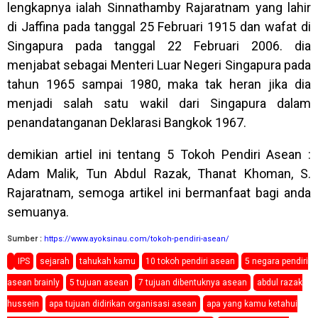
lengkapnya ialah Sinnathamby Rajaratnam yang lahir
di Jaffina pada tanggal 25 Februari 1915 dan wafat di
Singapura pada tanggal 22 Februari 2006. dia
menjabat sebagai Menteri Luar Negeri Singapura pada
tahun 1965 sampai 1980, maka tak heran jika dia
menjadi salah satu wakil dari Singapura dalam
penandatanganan Deklarasi Bangkok 1967.
demikian artiel ini tentang 5 Tokoh Pendiri Asean :
Adam Malik, Tun Abdul Razak, Thanat Khoman, S.
Rajaratnam, semoga artikel ini bermanfaat bagi anda
semuanya.
Sumber :
https://www.ayoksinau.com/tokoh-pendiri-asean/
IPS
sejarah
tahukah kamu
10 tokoh pendiri asean
5 negara pendiri
asean brainly
5 tujuan asean
7 tujuan dibentuknya asean
abdul razak
hussein
apa tujuan didirikan organisasi asean
apa yang kamu ketahui