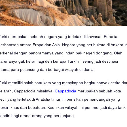
Turki merupakan sebuah negara yang terletak di kawasan Eurasia,
perbatasan antara Eropa dan Asia. Negara yang beribukota di Ankara in
terkenal dengan panoramanya yang indah bak negeri dongeng. Oleh
karenanya gak heran lagi deh kenapa Turki ini sering jadi destinasi
utama para pelancong dari berbagai wilayah di dunia.
Turki memiliki salah satu kota yang menyimpan begitu banyak cerita da
sejarah, Cappadocia misalnya.
Cappadocia
merupakan sebuah kota
kecil yang terletak di Anatolia timur ini berisikan pemandangan yang
berciri khas dari bebatuan. Keunikan wilayah ini pun menjadi daya tarik
sendiri bagi orang-orang yang berkunjung.