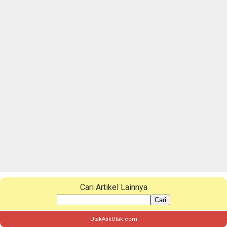
Cari Artikel Lainnya
Cari
UtakAtikOtak.com