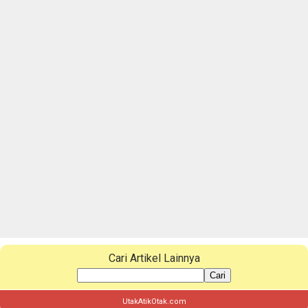
Cari Artikel Lainnya
Cari
UtakAtikOtak.com