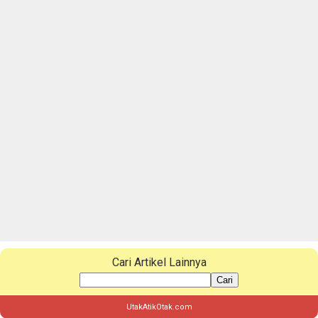
Cari Artikel Lainnya
Cari
UtakAtikOtak.com