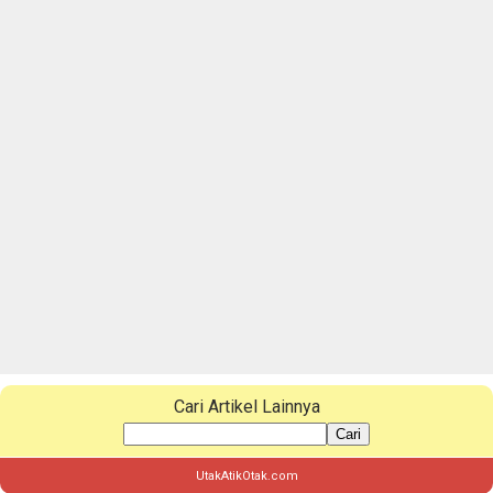
Cari Artikel Lainnya
Cari
UtakAtikOtak.com