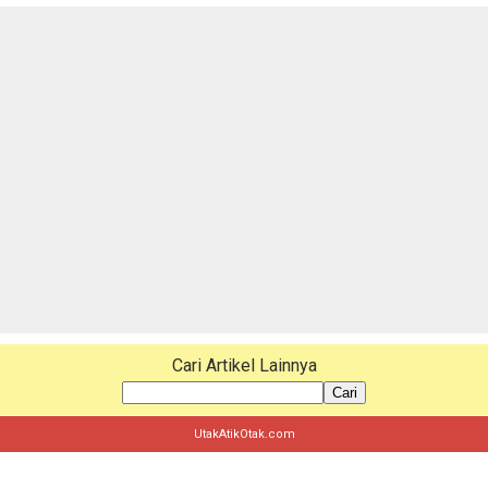
Cari Artikel Lainnya
Cari
UtakAtikOtak.com