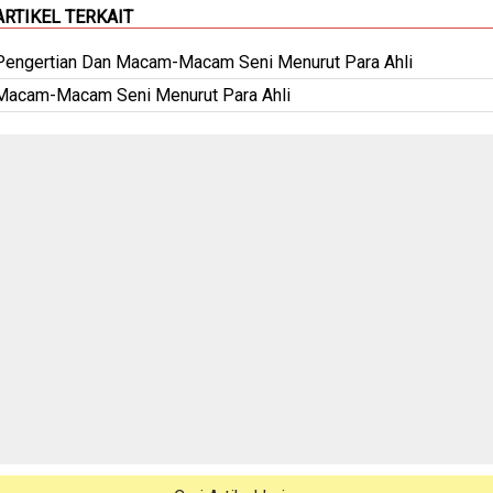
ARTIKEL TERKAIT
Pengertian Dan Macam-Macam Seni Menurut Para Ahli
Macam-Macam Seni Menurut Para Ahli