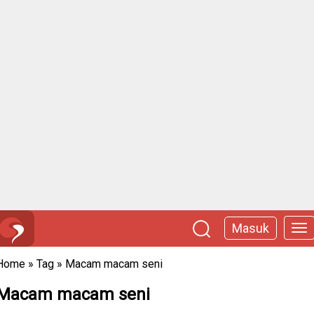
Masuk
Home
»
Tag
»
Macam macam seni
Macam macam seni