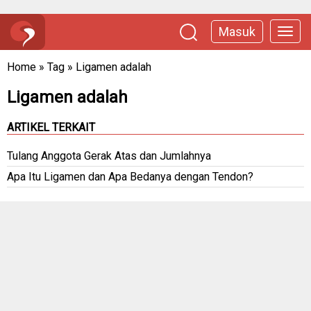
Masuk
Home
»
Tag
»
Ligamen adalah
Ligamen adalah
ARTIKEL TERKAIT
Tulang Anggota Gerak Atas dan Jumlahnya
Apa Itu Ligamen dan Apa Bedanya dengan Tendon?