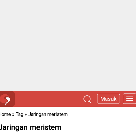
Masuk
Home
»
Tag
»
Jaringan meristem
Jaringan meristem