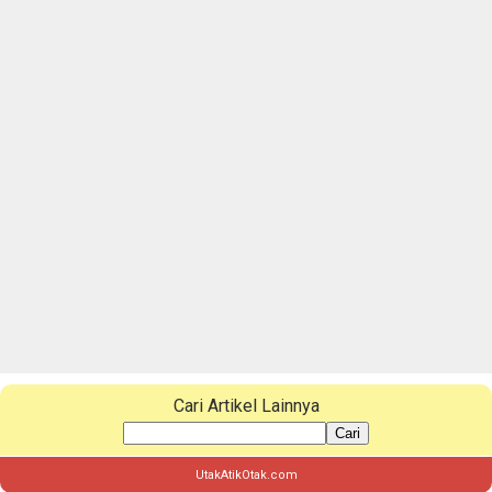
Cari Artikel Lainnya
Cari
UtakAtikOtak.com