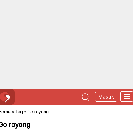
Masuk
Home
»
Tag
»
Go royong
Go royong