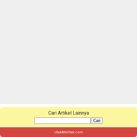
Cari Artikel Lainnya
Cari
UtakAtikOtak.com