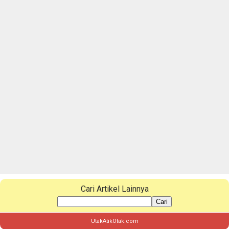
Cari Artikel Lainnya
Cari
UtakAtikOtak.com