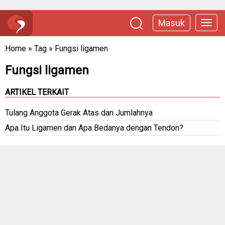
Masuk
Home
»
Tag
»
Fungsi ligamen
Fungsi ligamen
ARTIKEL TERKAIT
Tulang Anggota Gerak Atas dan Jumlahnya
Apa Itu Ligamen dan Apa Bedanya dengan Tendon?