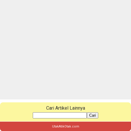
Cari Artikel Lainnya
Cari
UtakAtikOtak.com