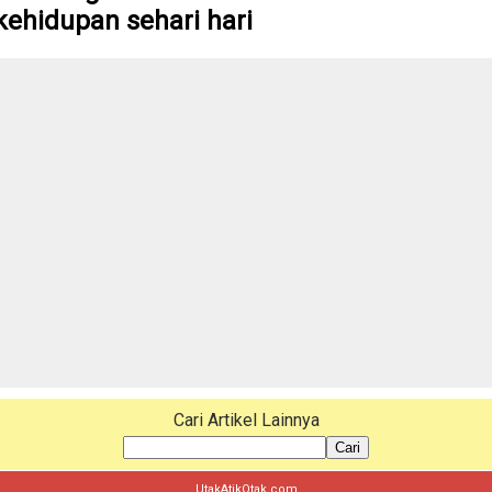
kehidupan sehari hari
Cari Artikel Lainnya
Cari
UtakAtikOtak.com