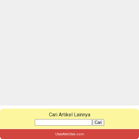
Cari Artikel Lainnya
Cari
UtakAtikOtak.com