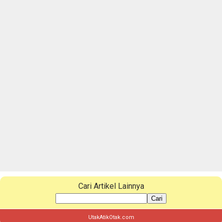
Cari Artikel Lainnya
Cari
UtakAtikOtak.com