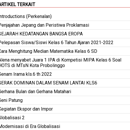
ARTIKEL TERKAIT
Introductions (Perkenalan)
Penjajahan Jepang dan Peristiwa Proklamasi
SEJARAH KEDATANGAN BANGSA EROPA
Pelepasan Siswa/Siswi Kelas 6 Tahun Ajaran 2021-2022
Cara Menghitung Median Matematika Kelas 6 SD
Alena menyabet Juara 1 IPA di Kompetisi MIPA Kelas 6 Soal
HOTS di MTsN Kota Probolinggo
Senam Irama kls.6 th 2022
GERAK DOMINAN DALAM SENAM LANTAI KLS6
Gerhana Bulan dan Gerhana Matahari
Seni Patung
Kegiatan Ekspor dan Impor
Globalisasi 2
Modernisasi di Era Globalisasi