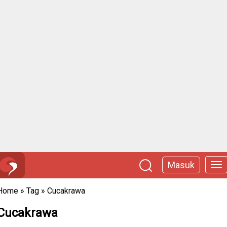
Masuk
Home
»
Tag
»
Cucakrawa
Cucakrawa