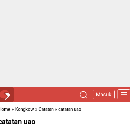
Masuk
Home
»
Kongkow
»
Catatan
»
catatan uao
catatan uao